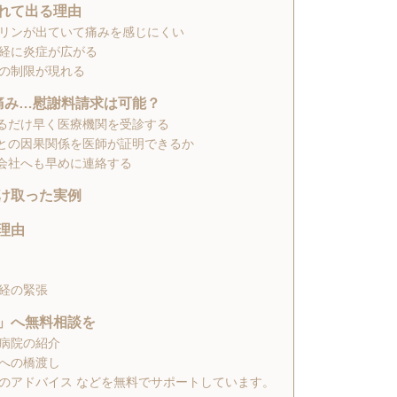
遅れて出る理由
リンが出ていて痛みを感じにくい
経に炎症が広がる
の制限が現れる
の痛み…慰謝料請求は可能？
るだけ早く医療機関を受診する
との因果関係を医師が証明できるか
会社へも早めに連絡する
受け取った実例
な理由
経の緊張
ど」へ無料相談を
病院の紹介
への橋渡し
のアドバイス などを無料でサポートしています。