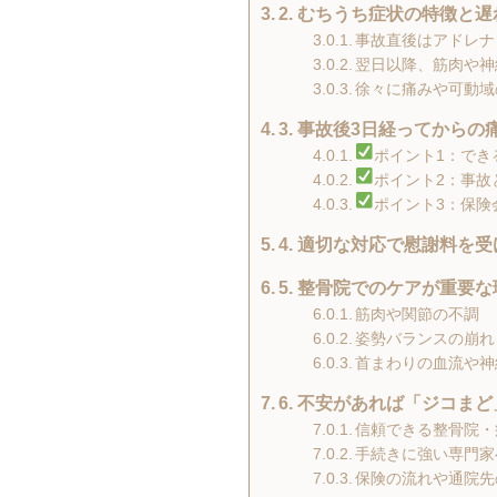
2. むちうち症状の特徴と
事故直後はアドレナ
翌日以降、筋肉や神
徐々に痛みや可動域
3. 事故後3日経ってから
ポイント1：でき
ポイント2：事故
ポイント3：保険
4. 適切な対応で慰謝料を
5. 整骨院でのケアが重要
筋肉や関節の不調
姿勢バランスの崩れ
首まわりの血流や神
6. 不安があれば「ジコま
信頼できる整骨院・
手続きに強い専門家
保険の流れや通院先