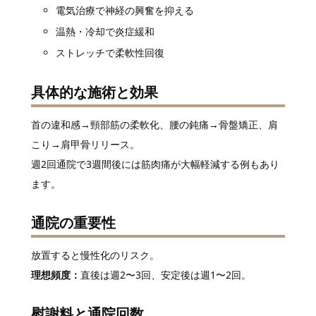
電気治療で神経の興奮を抑える
温熱・冷却で炎症緩和
ストレッチで柔軟性回復
具体的な施術と効果
首の違和感→頸部筋の柔軟化、腰の鈍痛→骨盤矯正、肩
こり→肩甲骨リリース。
週2回通院で3週間後には筋肉痛が大幅軽減する例もあり
ます。
通院の重要性
放置すると慢性化のリスク。
理想頻度：
直後は週2〜3回、安定後は週1〜2回。
慰謝料と通院回数