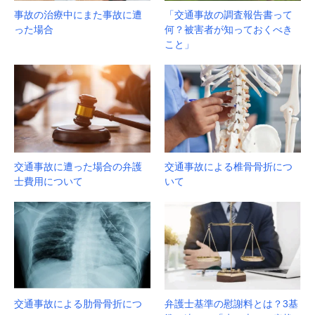
事故の治療中にまた事故に遭
「交通事故の調査報告書って
った場合
何？被害者が知っておくべき
こと」
交通事故に遭った場合の弁護
交通事故による椎骨骨折につ
士費用について
いて
交通事故による肋骨骨折につ
弁護士基準の慰謝料とは？3基