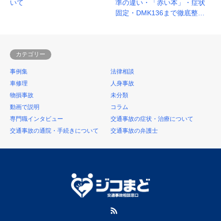
いて
準の違い・「赤い本」・症状
固定・DMK136まで徹底整…
カテゴリー
事例集
法律相談
車修理
人身事故
物損事故
未分類
動画で説明
コラム
専門職インタビュー
交通事故の症状・治療について
交通事故の通院・手続きについて
交通事故の弁護士
RSS