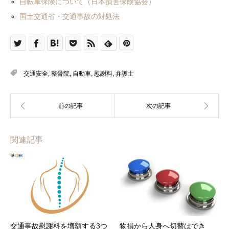
自転車保険について（日本損害保険協会）
国土交通省・交通事故の対処法
交通安全
,
整骨院
,
自動車
,
慰謝料
,
弁護士
関連記事
交通事故慰謝料を増額する3つ
物損から人身へ切替はでき