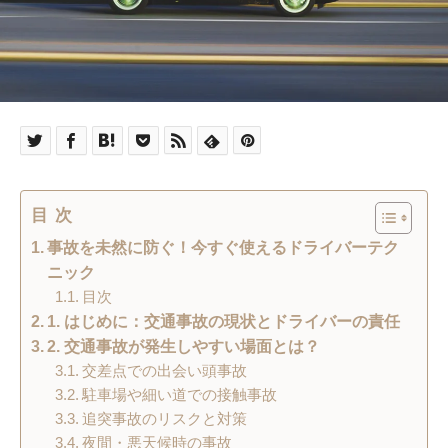
目次
事故を未然に防ぐ！今すぐ使えるドライバーテク
ニック
目次
1. はじめに：交通事故の現状とドライバーの責任
2. 交通事故が発生しやすい場面とは？
交差点での出会い頭事故
駐車場や細い道での接触事故
追突事故のリスクと対策
夜間・悪天候時の事故