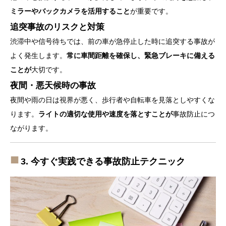
ミラーやバックカメラを活用すること
が重要です。
追突事故のリスクと対策
渋滞中や信号待ちでは、前の車が急停止した時に追突する事故が
よく発生します。
常に車間距離を確保し、緊急ブレーキに備える
ことが
大切です。
夜間・悪天候時の事故
夜間や雨の日は視界が悪く、歩行者や自転車を見落としやすくな
ります。
ライトの適切な使用や速度を落とすことが
事故防止につ
ながります。
3. 今すぐ実践できる事故防止テクニック