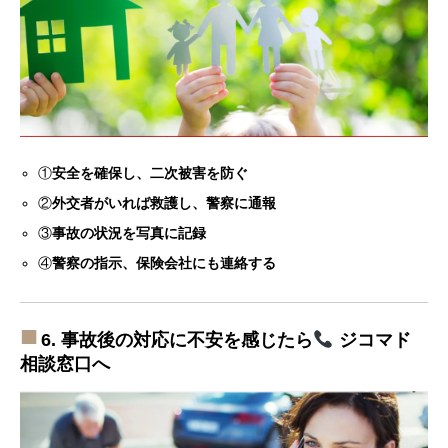
①
安全を確保し、二次被害を防ぐ
②
外交者がいれば救護し、警察に通報
③
事故の状況を写真に記録
④
警察の指示、保険会社にも連絡する
6. 事故後の対応に不安を感じたら
ジコマド
相談窓口へ