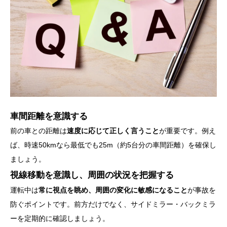
車間距離を意識する
前の車との距離は
速度に応じて正しく言うこと
が重要です。例え
ば、時速50kmなら最低でも25m（約5台分の車間距離）を確保し
ましょう。
視線移動を意識し、周囲の状況を把握する
運転中は
常に視点を眺め、周囲の変化に敏感になること
が事故を
防ぐポイントです。前方だけでなく、サイドミラー・バックミラ
ーを定期的に確認しましょう。