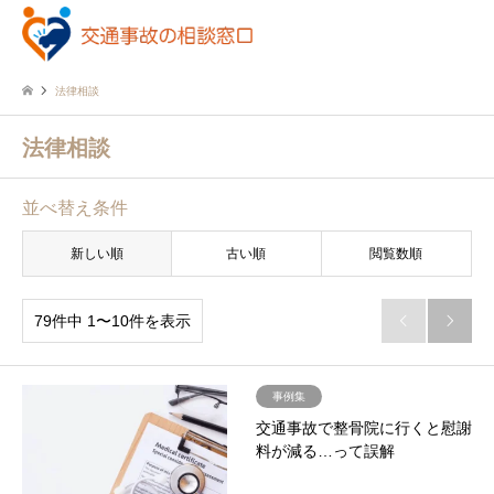
法律相談
法律相談
並べ替え条件
新しい順
古い順
閲覧数順
79件中 1〜10件を表示


事例集
交通事故で整骨院に行くと慰謝
料が減る…って誤解