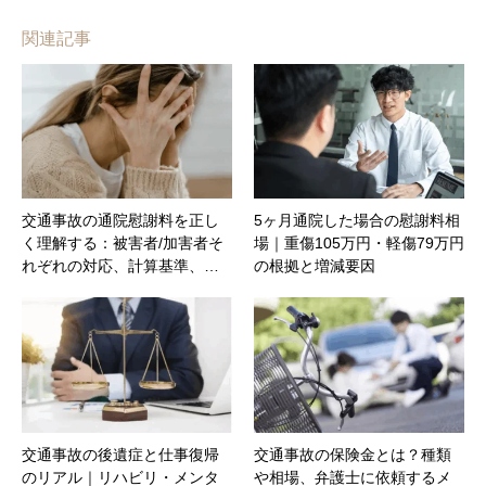
関連記事
交通事故の通院慰謝料を正し
5ヶ月通院した場合の慰謝料相
く理解する：被害者/加害者そ
場｜重傷105万円・軽傷79万円
れぞれの対応、計算基準、…
の根拠と増減要因
交通事故の後遺症と仕事復帰
交通事故の保険金とは？種類
のリアル｜リハビリ・メンタ
や相場、弁護士に依頼するメ