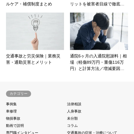
ルケア・補償制度まとめ
リットを被害者目線で徹底…
交通事故と労災保険｜業務災
通院6ヶ月の入通院慰謝料｜相
害・通勤災害とメリット
場（軽傷89万円・重傷116万
円）と計算方法／増減要因…
カテゴリー
事例集
法律相談
車修理
人身事故
物損事故
未分類
動画で説明
コラム
専門職インタビュー
交通事故の症状・治療について