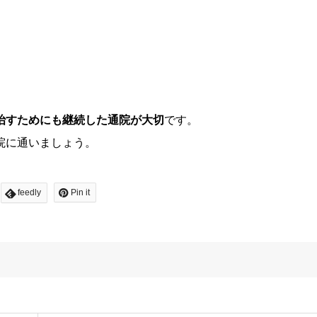
治すためにも継続した通院が大切
です。
院に通いましょう。
feedly
Pin it