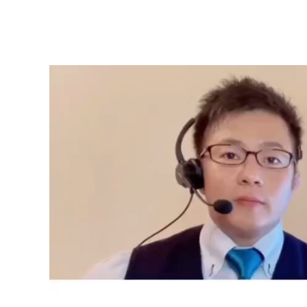
動
画
プ
レ
ー
ヤ
ー