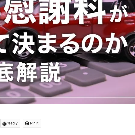
feedly
Pin it