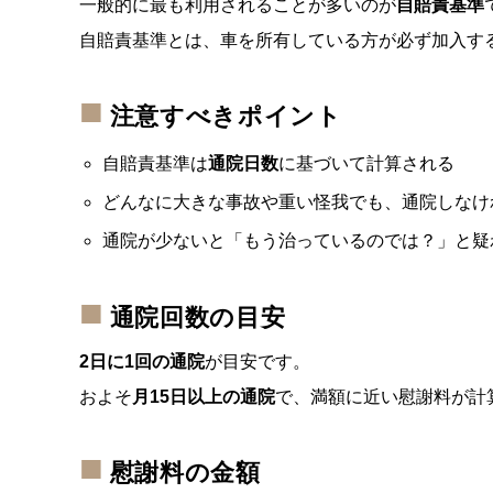
一般的に最も利用されることが多いのが
自賠責基準
自賠責基準とは、車を所有している方が必ず加入す
注意すべきポイント
自賠責基準は
通院日数
に基づいて計算される
どんなに大きな事故や重い怪我でも、通院しなけ
通院が少ないと「もう治っているのでは？」と疑
通院回数の目安
2日に1回の通院
が目安です。
およそ
月15日以上の通院
で、満額に近い慰謝料が計
慰謝料の金額